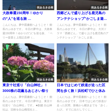
街あるき企画
街あるき企画
大政奉還150周年！ゆかり
西郷どんで盛り上げる鹿児島の
の"人”を巡る旅
アンテナショップ”かごしま遊楽
ペリー提督と上陸記念碑
館”
こんにちは。夢中図書館へようこそ！ 館
こんにちは。夢中図書館へようこそ！ 館
長のふゆきです。 今日の夢中は、大政奉
長のふゆきです。 今日の夢中は、大河ド
還150周年！ゆかりの"人”を巡る旅、「ペ
ラマ「西郷どん」で盛り上げる鹿児島のア
リー提督と上陸記念碑（...
ンテナショップ「かごしま遊...
街あるき企画
街あるき企画
東京十社巡り「白山神社」！
日本ではじめて鉄道が走った区
3000株の花薫るあじさい祭り
間を歩く旅！浜松町でひと休み
こんにちは。夢中図書館へようこそ！ 館
こんにちは。夢中図書館へようこそ！ 館
長のふゆきです。 今日の夢中は、東京十
長のふゆきです。 日本ではじめて鉄道が
社巡り「白山神社」です。 ■創建 白山神
走った区間、新橋から横浜までを「歩く」
社は、旧称を白山権現社と...
たび。 すでに出だしでくじ...