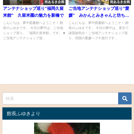
街あるき企画
街あるき企画
アンテナショップ巡り”福岡久留
ご当地アンテナショップ巡り”愛
米館” 久留米圏の魅力を新橋で
媛” みかんとみきゃんと坊ちゃ
ん
こんにちは。夢中図書館へようこそ！ 館
こんにちは。夢中図書館へようこそ！ 館
長のふゆきです。 今日の夢中は、ご当地
長のふゆきです。 今日の夢中は、東京で
ショップ巡り、「福岡久留米館」です。 ■
諸国旅気分！ご当地アンテナショップ巡
ご当地アンテナショップ巡...
り、四国の愛媛へプチ旅行です...
館長ふゆきより