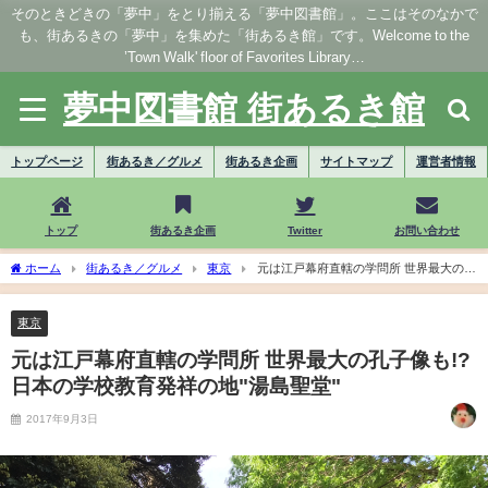
そのときどきの「夢中」をとり揃える「夢中図書館」。ここはそのなかで
も、街あるきの「夢中」を集めた「街あるき館」です。Welcome to the
’Town Walk' floor of Favorites Library…
夢中図書館 街あるき館
トップページ
街あるき／グルメ
街あるき企画
サイトマップ
運営者情報
トップ
街あるき企画
Twitter
お問い合わせ
ホーム
街あるき／グルメ
東京
元は江戸幕府直轄の学問所 世界最大の孔
子像も!? 日本の学校教育発祥の地"湯島聖堂"
東京
元は江戸幕府直轄の学問所 世界最大の孔子像も!?
日本の学校教育発祥の地"湯島聖堂"
2017年9月3日