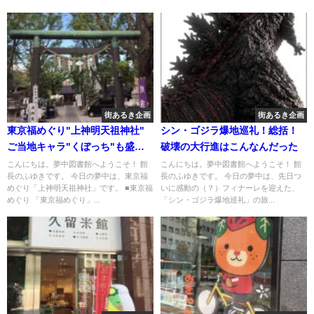
街あるき企画
街あるき企画
東京福めぐり"上神明天祖神社"
シン・ゴジラ爆地巡礼！総括！
ご当地キャラ"くぼっち"も盛り
破壊の大行進はこんなんだった
上げる東京の白蛇さま！
こんにちは。夢中図書館へようこそ！ 館
こんにちは。夢中図書館へようこそ！ 館
長のふゆきです。 今日の夢中は、東京福
長のふゆきです。 今日の夢中は、先日つ
めぐり「上神明天祖神社」です。 ■東京福
いに感動の（？）フィナーレを迎えた、
めぐり 「東京福めぐり」...
「シン・ゴジラ爆地巡礼」の旅...