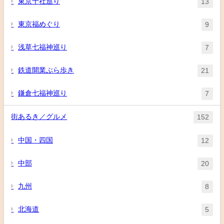
東京十社巡り
13
東京福めぐり
9
浅草七福神巡り
7
鉄道開業ぶら歩き
21
鎌倉七福神巡り
7
街あるき／グルメ
152
中国・四国
12
中部
20
九州
8
北海道
5