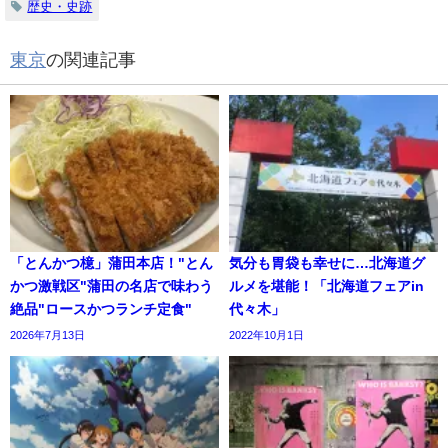
歴史・史跡
東京
の関連記事
「とんかつ檍」蒲田本店！"とん
気分も胃袋も幸せに…北海道グ
かつ激戦区"蒲田の名店で味わう
ルメを堪能！「北海道フェアin
絶品"ロースかつランチ定食"
代々木」
2026年7月13日
2022年10月1日