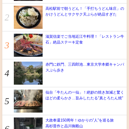
高松駅前で朝うどん！「手打ちうどん味庄」の
かけうどんとサクサク天ぷらが絶品すぎた
滋賀信楽でご当地近江牛料理！「レストラン牛
石」絶品ステーキ定食
赤門に鉄門、三四郎池…東京大学本郷キャンパ
スぶら歩き
仙台「牛たんの一仙」！絶妙の焼き加減と驚く
ほどの柔らかさ…旨みしたたる"真とろたん焼"
大政奉還150周年！ゆかりの”人”を巡る旅
高杉晋作と品川御殿山