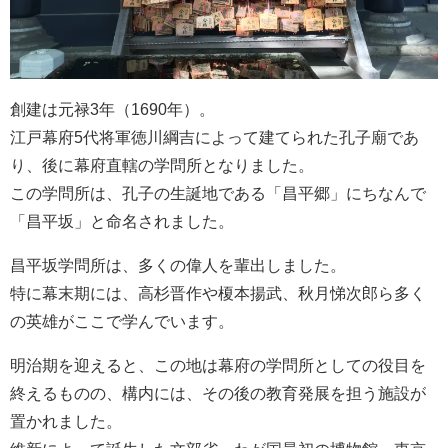
創建は元禄3年（1690年）。
江戸幕府5代将軍徳川綱吉によって建てられた孔子廟であ
り、後に幕府直轄の学問所となりました。
この学問所は、孔子の生誕地である「昌平郷」にちなんで
「昌平坂」と命名されました。
昌平坂学問所は、多くの偉人を輩出しました。
特に幕末期には、高杉晋作や榎本揚武、秋月悌次郎ら多く
の英雄がここで学んでいます。
明治期を迎えると、この地は幕府の学問所としての役目を
終えるものの、構内には、その後の教育発展を担う施設が
置かれました。