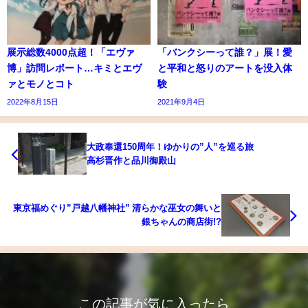
展示総数4000点超！「エヴァ
「バンクシーって誰？」展！愛
博」訪問レポート…キミとエヴ
と平和と怒りのアートを没入体
ァとモノとコト
験
2022年8月15日
2021年9月4日
大政奉還150周年！ゆかりの”人”を巡る旅
高杉晋作と品川御殿山
東京福めぐり”戸越八幡神社” 清らかな巫女の舞いと
銀ちゃんの商店街!?
この記事が気に入ったら