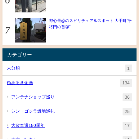
都心最恐のスピリチュアルスポット 大手町”平
将門の首塚”
カテゴリー
未分類
1
街あるき企画
134
アンテナショップ巡り
36
シン・ゴジラ爆地巡礼
25
大政奉還150周年
17