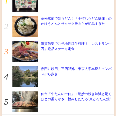
高松駅前で朝うどん！「手打ちうどん味庄」の
かけうどんとサクサク天ぷらが絶品すぎた
滋賀信楽でご当地近江牛料理！「レストラン牛
石」絶品ステーキ定食
赤門に鉄門、三四郎池…東京大学本郷キャンパ
スぶら歩き
仙台「牛たんの一仙」！絶妙の焼き加減と驚く
ほどの柔らかさ…旨みしたたる"真とろたん焼"