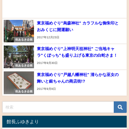
東京福めぐり"烏森神社" カラフルな御朱印と
おみくじに開運願い
2017年12月23日
街あるき企画
東京福めぐり"上神明天祖神社" ご当地キャ
ラ"くぼっち"も盛り上げる東京の白蛇さま！
2017年9月30日
街あるき企画
東京福めぐり”戸越八幡神社” 清らかな巫女の
舞いと銀ちゃんの商店街!?
2017年9月9日
街あるき企画
館長ふゆきより