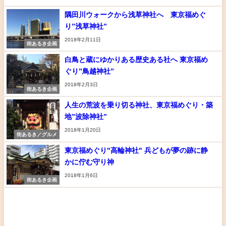
隅田川ウォークから浅草神社へ 東京福めぐ
り”浅草神社”
2018年2月11日
街あるき企画
白鳥と蔵にゆかりある歴史ある社へ 東京福め
ぐり”鳥越神社”
2018年2月3日
街あるき企画
人生の荒波を乗り切る神社、東京福めぐり・築
地”波除神社”
2018年1月20日
街あるき／グルメ
東京福めぐり"高輪神社" 兵どもが夢の跡に静
かに佇む守り神
2018年1月6日
街あるき企画