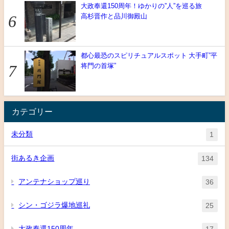
大政奉還150周年！ゆかりの”人”を巡る旅
高杉晋作と品川御殿山
都心最恐のスピリチュアルスポット 大手町”平
将門の首塚”
カテゴリー
未分類
1
街あるき企画
134
アンテナショップ巡り
36
シン・ゴジラ爆地巡礼
25
大政奉還150周年
17