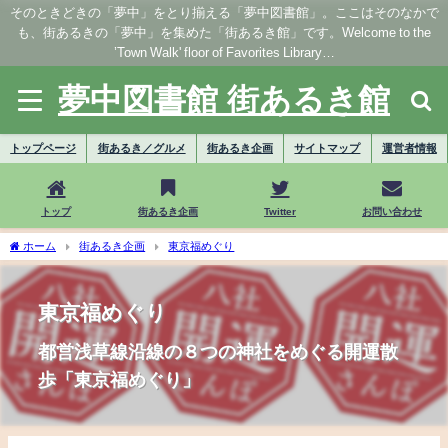
そのときどきの「夢中」をとり揃える「夢中図書館」。ここはそのなかで
も、街あるきの「夢中」を集めた「街あるき館」です。Welcome to the
’Town Walk' floor of Favorites Library…
夢中図書館 街あるき館
トップページ
街あるき／グルメ
街あるき企画
サイトマップ
運営者情報
トップ
街あるき企画
Twitter
お問い合わせ
ホーム
街あるき企画
東京福めぐり
東京福めぐり
都営浅草線沿線の８つの神社をめぐる開運散
歩「東京福めぐり」