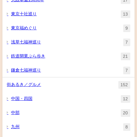
東京十社巡り
13
東京福めぐり
9
浅草七福神巡り
7
鉄道開業ぶら歩き
21
鎌倉七福神巡り
7
街あるき／グルメ
152
中国・四国
12
中部
20
九州
8