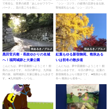
で有名な、世界の絶景「あしかがフラワー
「シン・ゴジラ」の破壊の足跡を辿る旅、
パーク」。花の見ごろを前に...
聖地巡礼ならぬ「シン・ゴジラ...
街あるき／グルメ
街あるき／グルメ
黒田官兵衛・長政ゆかりの名城
紅葉もゆる新宿御苑、晩秋ある
へ！福岡城跡と大濠公園
いは初冬の散歩道
こんにちは。夢中図書館へようこそ！ 館
こんにちは。夢中図書館へようこそ！ 館
長のふゆきです。 今日の夢中は、九州福
長のふゆきです。 今日の夢中は、紅葉の
岡の旅、福岡城跡と大濠公園をぶら歩きで
新宿御苑をぶらり散歩です。 ■晩秋から初
す。 ■九州福岡へ いつも...
冬へ 晩秋から初冬へ。 ...