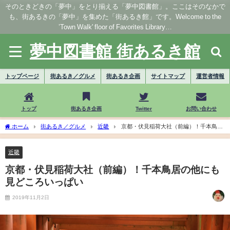
そのときどきの「夢中」をとり揃える「夢中図書館」。ここはそのなかで
も、街あるきの「夢中」を集めた「街あるき館」です。Welcome to the
’Town Walk' floor of Favorites Library…
夢中図書館 街あるき館
トップページ
街あるき／グルメ
街あるき企画
サイトマップ
運営者情報
トップ
街あるき企画
Twitter
お問い合わせ
ホーム
街あるき／グルメ
近畿
京都・伏見稲荷大社（前編）！千本鳥居
の他にも見どころいっぱい
近畿
京都・伏見稲荷大社（前編）！千本鳥居の他にも
見どころいっぱい
2019年11月2日