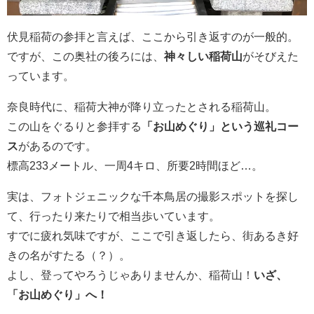
伏見稲荷の参拝と言えば、ここから引き返すのが一般的。
ですが、この奥社の後ろには、
神々しい稲荷山
がそびえた
っています。
奈良時代に、稲荷大神が降り立ったとされる稲荷山。
この山をぐるりと参拝する
「お山めぐり」という巡礼コー
ス
があるのです。
標高233メートル、一周4キロ、所要2時間ほど…。
実は、フォトジェニックな千本鳥居の撮影スポットを探し
て、行ったり来たりで相当歩いています。
すでに疲れ気味ですが、ここで引き返したら、街あるき好
きの名がすたる（？）。
よし、登ってやろうじゃありませんか、稲荷山！
いざ、
「お山めぐり」へ！