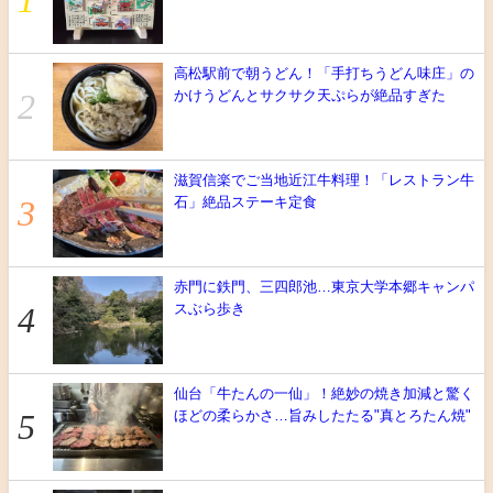
高松駅前で朝うどん！「手打ちうどん味庄」の
かけうどんとサクサク天ぷらが絶品すぎた
滋賀信楽でご当地近江牛料理！「レストラン牛
石」絶品ステーキ定食
赤門に鉄門、三四郎池…東京大学本郷キャンパ
スぶら歩き
仙台「牛たんの一仙」！絶妙の焼き加減と驚く
ほどの柔らかさ…旨みしたたる"真とろたん焼"