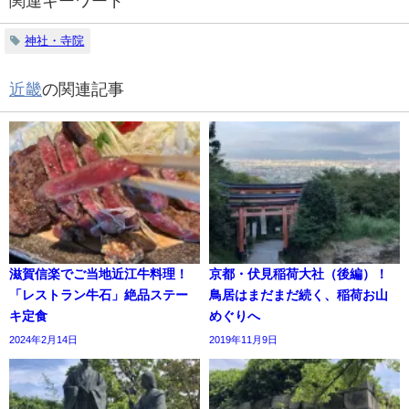
関連キーワード
神社・寺院
近畿
の関連記事
滋賀信楽でご当地近江牛料理！
京都・伏見稲荷大社（後編）！
「レストラン牛石」絶品ステー
鳥居はまだまだ続く、稲荷お山
キ定食
めぐりへ
2024年2月14日
2019年11月9日