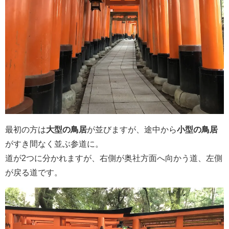
最初の方は
大型の鳥居
が並びますが、途中から
小型の鳥居
がすき間なく並ぶ参道に。
道が2つに分かれますが、右側が奥社方面へ向かう道、左側
が戻る道です。