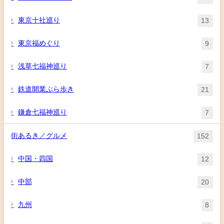
東京十社巡り
13
東京福めぐり
9
浅草七福神巡り
7
鉄道開業ぶら歩き
21
鎌倉七福神巡り
7
街あるき／グルメ
152
中国・四国
12
中部
20
九州
8