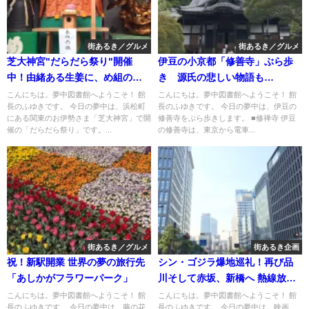
街あるき／グルメ
街あるき／グルメ
芝大神宮"だらだら祭り"開催
伊豆の小京都「修善寺」ぶら歩
中！由緒ある生姜に、め組の喧
き 源氏の悲しい物語も…
嘩で鳴らされた半鐘も！
こんにちは。夢中図書館へようこそ！ 館
こんにちは。夢中図書館へようこそ！ 館
長のふゆきです。 今日の夢中は、浜松町
長のふゆきです。 今日の夢中は、伊豆の
にある関東のお伊勢さま「芝大神宮」で開
修善寺をぶら歩きします。 ■修禅寺 伊豆
催の「だらだら祭り」です。...
の修善寺は、東京から電車...
街あるき／グルメ
街あるき企画
祝！新駅開業 世界の夢の旅行先
シン・ゴジラ爆地巡礼！再び品
「あしかがフラワーパーク」
川そして赤坂、新橋へ 熱線放射
はここで!?
こんにちは。夢中図書館へようこそ！ 館
こんにちは。夢中図書館へようこそ！ 館
長のふゆきです。 今日の夢中は、藤の花
長のふゆきです。 今日の夢中は、映画