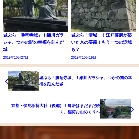
城ぶら「勝竜寺城」！細川ガラ
城ぶら「淀城」！江戸幕府が築
シャ、つかの間の幸福を刻んだ
いた京の要衝！もう一つの淀城
城
も？
2019年10月27日
2019年10月19日
城ぶら「勝竜寺城」！細川ガラシャ、つかの間の幸
福を刻んだ城
京都・伏見稲荷大社（後編）！鳥居はまだまだ続
く、稲荷お山めぐりへ