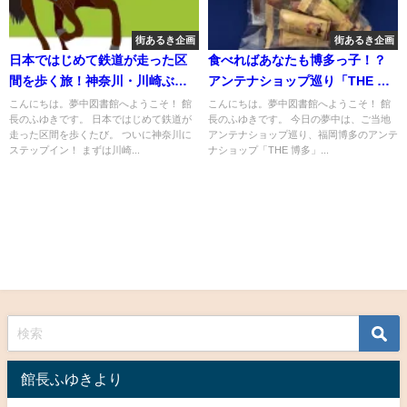
街あるき企画
街あるき企画
日本ではじめて鉄道が走った区
食べればあなたも博多っ子！？
間を歩く旅！神奈川・川崎ぶら
アンテナショップ巡り「THE 博
歩き
多」
こんにちは。夢中図書館へようこそ！ 館
こんにちは。夢中図書館へようこそ！ 館
長のふゆきです。 日本ではじめて鉄道が
長のふゆきです。 今日の夢中は、ご当地
走った区間を歩くたび。 ついに神奈川に
アンテナショップ巡り、福岡博多のアンテ
ステップイン！ まずは川崎...
ナショップ「THE 博多」...
館長ふゆきより