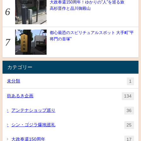
大政奉還150周年！ゆかりの”人”を巡る旅
高杉晋作と品川御殿山
都心最恐のスピリチュアルスポット 大手町”平
将門の首塚”
カテゴリー
未分類
1
街あるき企画
134
アンテナショップ巡り
36
シン・ゴジラ爆地巡礼
25
大政奉還150周年
17