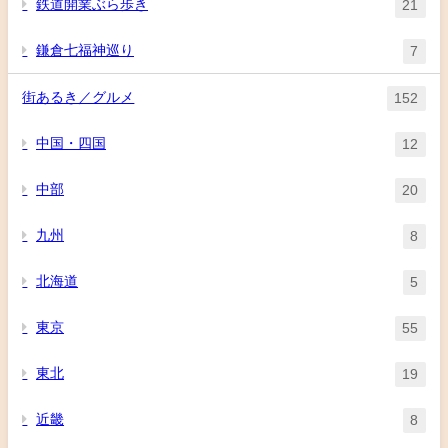
鉄道開業ぶら歩き
21
鎌倉七福神巡り
7
街あるき／グルメ
152
中国・四国
12
中部
20
九州
8
北海道
5
東京
55
東北
19
近畿
8