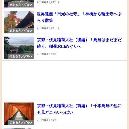
2019年11月23日
街あるき／グルメ
世界遺産「日光の社寺」！神橋から輪王寺へぶ
らり散策
2019年11月16日
街あるき／グルメ
京都・伏見稲荷大社（後編）！鳥居はまだまだ
続く、稲荷お山めぐりへ
2019年11月9日
街あるき／グルメ
京都・伏見稲荷大社（前編）！千本鳥居の他に
も見どころいっぱい
2019年11月2日
街あるき／グルメ