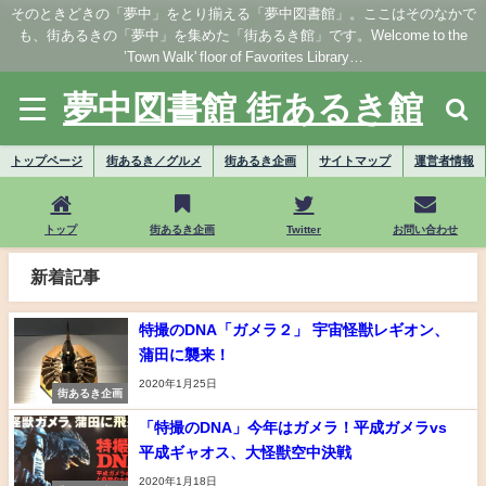
そのときどきの「夢中」をとり揃える「夢中図書館」。ここはそのなかで
も、街あるきの「夢中」を集めた「街あるき館」です。Welcome to the
’Town Walk' floor of Favorites Library…
夢中図書館 街あるき館
トップページ
街あるき／グルメ
街あるき企画
サイトマップ
運営者情報
トップ
街あるき企画
Twitter
お問い合わせ
新着記事
特撮のDNA「ガメラ２」 宇宙怪獣レギオン、
蒲田に襲来！
2020年1月25日
街あるき企画
「特撮のDNA」今年はガメラ！平成ガメラvs
平成ギャオス、大怪獣空中決戦
2020年1月18日