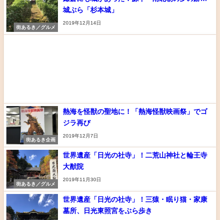
城ぶら「杉本城」
2019年12月14日
街あるき／グルメ
熱海を怪獣の聖地に！「熱海怪獣映画祭」でゴ
ジラ再び
2019年12月7日
街あるき企画
世界遺産「日光の社寺」！二荒山神社と輪王寺
大猷院
2019年11月30日
街あるき／グルメ
世界遺産「日光の社寺」！三猿・眠り猫・家康
墓所、日光東照宮をぶら歩き