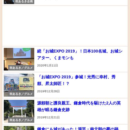
街あるき企画
続「お城EXPO 2019」！日本100名城、お城シ
アター、くまモンも
2020年1月11日
街あるき／グルメ
「お城EXPO 2019」参城！光秀に幸村、秀
頼、昇太師匠！？
2019年12月28日
街あるき／グルメ
源頼朝と護良親王、鎌倉時代を駆けた2人の英
雄が眠る鎌倉史跡
2019年12月21日
街あるき／グルメ
鎌倉にも城があった！源平・南北朝の夢の跡…