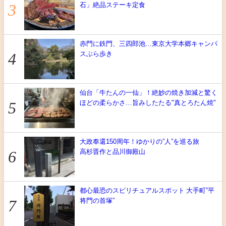
石」絶品ステーキ定食
赤門に鉄門、三四郎池…東京大学本郷キャンパ
スぶら歩き
仙台「牛たんの一仙」！絶妙の焼き加減と驚く
ほどの柔らかさ…旨みしたたる"真とろたん焼"
大政奉還150周年！ゆかりの”人”を巡る旅
高杉晋作と品川御殿山
都心最恐のスピリチュアルスポット 大手町”平
将門の首塚”