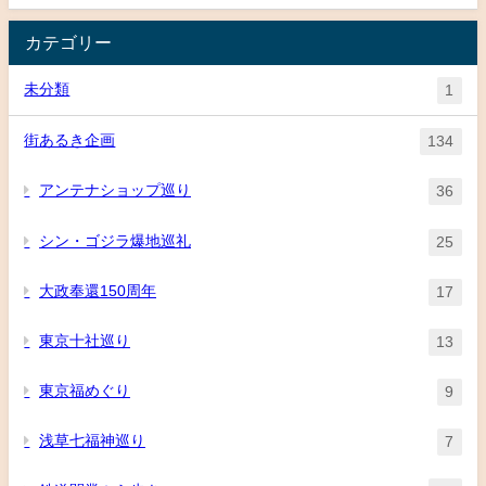
カテゴリー
未分類
1
街あるき企画
134
アンテナショップ巡り
36
シン・ゴジラ爆地巡礼
25
大政奉還150周年
17
東京十社巡り
13
東京福めぐり
9
浅草七福神巡り
7