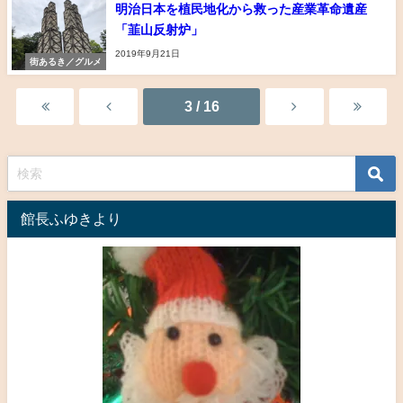
明治日本を植民地化から救った産業革命遺産
「韮山反射炉」
2019年9月21日
街あるき／グルメ
3 / 16
館長ふゆきより