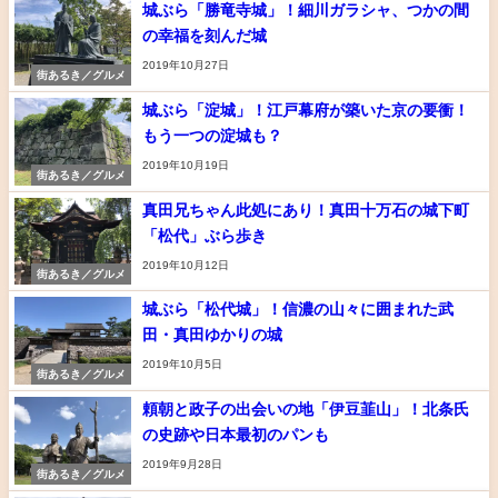
城ぶら「勝竜寺城」！細川ガラシャ、つかの間
の幸福を刻んだ城
2019年10月27日
街あるき／グルメ
城ぶら「淀城」！江戸幕府が築いた京の要衝！
もう一つの淀城も？
2019年10月19日
街あるき／グルメ
真田兄ちゃん此処にあり！真田十万石の城下町
「松代」ぶら歩き
2019年10月12日
街あるき／グルメ
城ぶら「松代城」！信濃の山々に囲まれた武
田・真田ゆかりの城
2019年10月5日
街あるき／グルメ
頼朝と政子の出会いの地「伊豆韮山」！北条氏
の史跡や日本最初のパンも
2019年9月28日
街あるき／グルメ