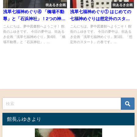
街あるき企画
街あるき企画
浅草七福神めぐり④ 「橋場不動
浅草七福神めぐり① はじめての
尊」と「石浜神社」！2つの神社
七福神めぐりは想定外のスター
を歩く
トに
こんにちは。夢中図書館へようこそ！ 館
こんにちは。夢中図書館へようこそ！ 館
長のふゆきです。 今日の夢中は、街ある
長のふゆきです。 今日の夢中は、街ある
き企画「浅草七福神めぐり」第4回、「橋
き企画「浅草七福神めぐり」第1回、「想
場不動尊」と「石浜神社」、...
定外のスタート」の巻です。...
館長ふゆきより