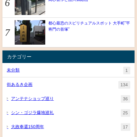
都心最恐のスピリチュアルスポット 大手町”平
将門の首塚”
カテゴリー
未分類
1
街あるき企画
134
アンテナショップ巡り
36
シン・ゴジラ爆地巡礼
25
大政奉還150周年
17