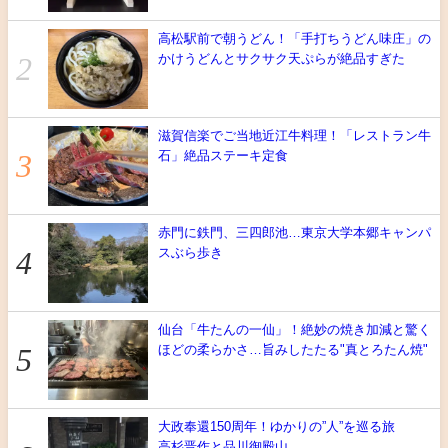
高松駅前で朝うどん！「手打ちうどん味庄」の
かけうどんとサクサク天ぷらが絶品すぎた
滋賀信楽でご当地近江牛料理！「レストラン牛
石」絶品ステーキ定食
赤門に鉄門、三四郎池…東京大学本郷キャンパ
スぶら歩き
仙台「牛たんの一仙」！絶妙の焼き加減と驚く
ほどの柔らかさ…旨みしたたる"真とろたん焼"
大政奉還150周年！ゆかりの”人”を巡る旅
高杉晋作と品川御殿山