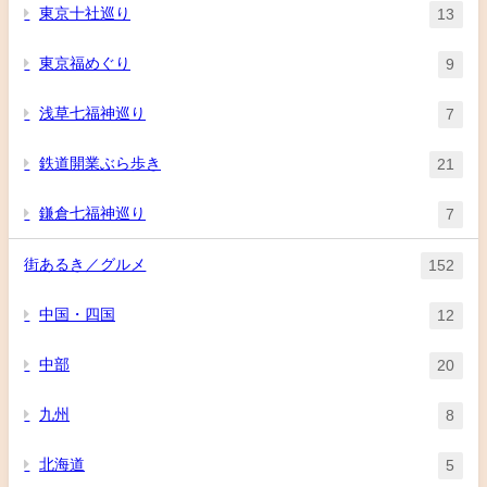
東京十社巡り
13
東京福めぐり
9
浅草七福神巡り
7
鉄道開業ぶら歩き
21
鎌倉七福神巡り
7
街あるき／グルメ
152
中国・四国
12
中部
20
九州
8
北海道
5