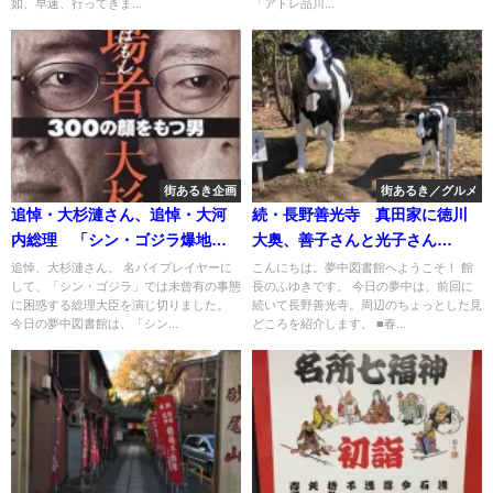
如、早速、行ってきま...
「アトレ品川...
街あるき企画
街あるき／グルメ
追悼・大杉漣さん、追悼・大河
続・長野善光寺 真田家に徳川
内総理 「シン・ゴジラ爆地巡
大奥、善子さんと光子さん…
礼」特別編
追悼、大杉漣さん。 名バイプレイヤーに
こんにちは。夢中図書館へようこそ！ 館
して、「シン・ゴジラ」では未曾有の事態
長のふゆきです。 今日の夢中は、前回に
に困惑する総理大臣を演じ切りました。
続いて長野善光寺。周辺のちょっとした見
今日の夢中図書館は、「シン...
どころを紹介します。 ■春...