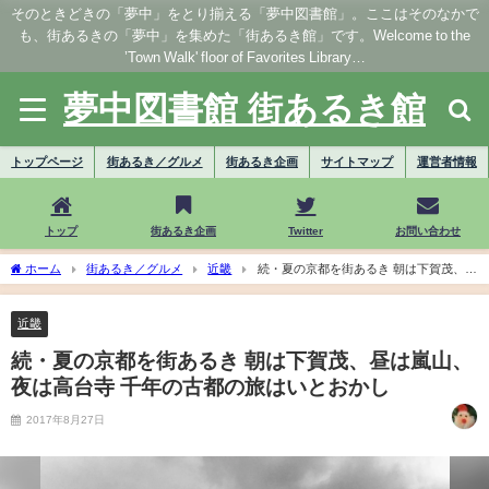
そのときどきの「夢中」をとり揃える「夢中図書館」。ここはそのなかで
も、街あるきの「夢中」を集めた「街あるき館」です。Welcome to the
’Town Walk' floor of Favorites Library…
夢中図書館 街あるき館
トップページ
街あるき／グルメ
街あるき企画
サイトマップ
運営者情報
トップ
街あるき企画
Twitter
お問い合わせ
ホーム
街あるき／グルメ
近畿
続・夏の京都を街あるき 朝は下賀茂、昼
は嵐山、夜は高台寺 千年の古都の旅はいとおかし
近畿
続・夏の京都を街あるき 朝は下賀茂、昼は嵐山、
夜は高台寺 千年の古都の旅はいとおかし
2017年8月27日