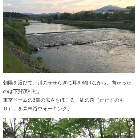
朝陽を浴びて、川のせせらぎに耳を傾けながら、向かった
のは下賀茂神社。
東京ドームの3倍の広さをほこる「糺の森（ただすのも
り）」を森林浴ウォーキング。