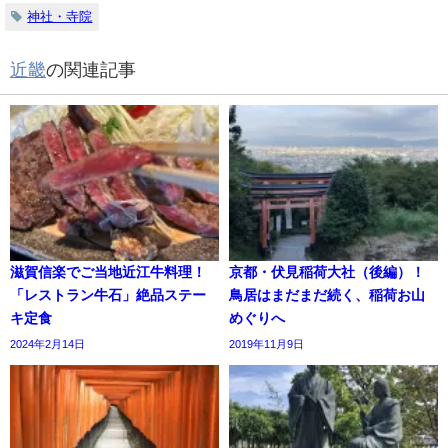
神社・寺院
近畿
の関連記事
滋賀信楽でご当地近江牛料理！
京都・伏見稲荷大社（後編）！
「レストラン牛石」絶品ステー
鳥居はまだまだ続く、稲荷お山
キ定食
めぐりへ
2024年2月14日
2019年11月9日