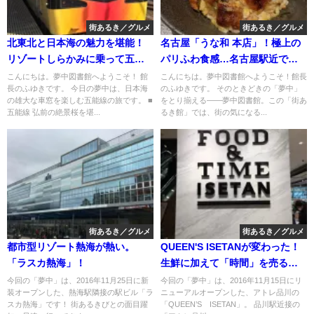
街あるき／グルメ
街あるき／グルメ
北東北と日本海の魅力を堪能！
名古屋「うな和 本店」！極上の
リゾートしらかみに乗って五能
パリふわ食感…名古屋駅近で味
線の旅
わう至福の「上ひつまぶし」
こんにちは。夢中図書館へようこそ！ 館
こんにちは。夢中図書館へようこそ！館長
長のふゆきです。 今日の夢中は、日本海
のふゆきです。 そのときどきの「夢中」
の雄大な車窓を楽しむ五能線の旅です。 ■
をとり揃える――夢中図書館。この「街あ
五能線 弘前の絶景桜を堪...
るき館」では、街の気になる...
街あるき／グルメ
街あるき／グルメ
都市型リゾート熱海が熱い。
QUEEN'S ISETANが変わった！
「ラスカ熱海」！
生鮮に加えて「時間」を売る次
世代型スーパーへの挑戦。アト
今回の「夢中」は、2016年11月25日に新
今回の「夢中」は、2016年11月15日にリ
装オープンした、熱海駅隣接の駅ビル「ラ
ニューアルオープンした、アトレ品川の
レ品川「FOOD&TIME ISETAN」
スカ熱海」です！ 街あるきびとの面目躍
「QUEEN’S ISETAN」。 品川駅近接の
を歩く。