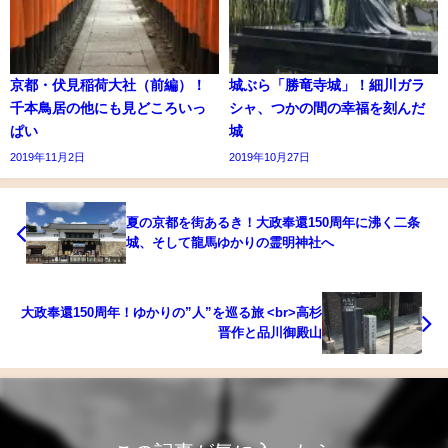
京都・伏見稲荷大社（前編）！
城ぶら「勝竜寺城」！細川ガラ
千本鳥居の他にも見どころいっ
シャ、つかの間の幸福を刻んだ
ぱい
城
2019年11月2日
2019年10月27日
夏の京都を街あるき！大政奉還150周年に沸く二条
城、そして龍馬ゆかりの霊明神社へ
大政奉還150周年！ゆかりの”人”を巡る旅 <br>高杉
晋作と品川御殿山