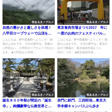
街あるき／グルメ
街あるき／グルメ
自然の豊かさと厳しさを体感！
東京食肉市場まつり2017 年に
八甲田ロープウェーで山頂を散
一度のお肉のフェスティバルを
策
楽しもう！
こんにちは。夢中図書館へようこそ！ 館
こんにちは。夢中図書館へようこそ！ 館
長のふゆきです。 今日の夢中は、青森の
長のふゆきです。 今日の夢中は、東京の
八甲田山へ、八甲田ロープウェーで向かい
品川で開催の「東京食肉市場まつり
ます。 ■八甲田山 八甲田...
2017」です。 ■東京食肉市場...
街あるき／グルメ
街あるき／グルメ
誕生８００年祭が間近の「誕生
赤門に鉄門、三四郎池…東京大
寺」。絢爛豪華な仏教世界と美
学本郷キャンパスぶら歩き
味しい鯛せんべいでパワー注