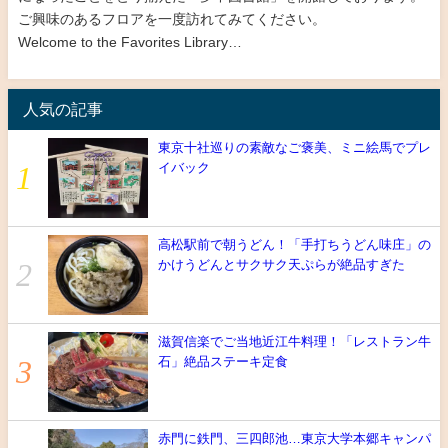
ご興味のあるフロアを一度訪れてみてください。
Welcome to the Favorites Library…
人気の記事
東京十社巡りの素敵なご褒美、ミニ絵馬でプレ
イバック
高松駅前で朝うどん！「手打ちうどん味庄」の
かけうどんとサクサク天ぷらが絶品すぎた
滋賀信楽でご当地近江牛料理！「レストラン牛
石」絶品ステーキ定食
赤門に鉄門、三四郎池…東京大学本郷キャンパ