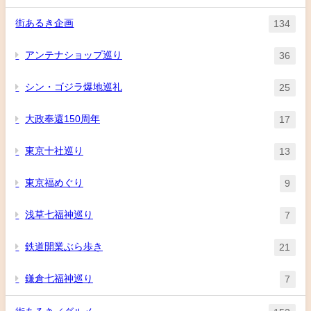
街あるき企画
134
アンテナショップ巡り
36
シン・ゴジラ爆地巡礼
25
大政奉還150周年
17
東京十社巡り
13
東京福めぐり
9
浅草七福神巡り
7
鉄道開業ぶら歩き
21
鎌倉七福神巡り
7