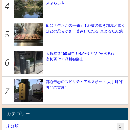
スぶら歩き
仙台「牛たんの一仙」！絶妙の焼き加減と驚く
ほどの柔らかさ…旨みしたたる"真とろたん焼"
大政奉還150周年！ゆかりの”人”を巡る旅
高杉晋作と品川御殿山
都心最恐のスピリチュアルスポット 大手町”平
将門の首塚”
カテゴリー
未分類
1