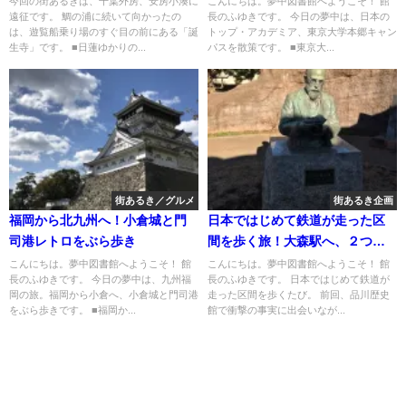
今回の街あるきは、千葉外房、安房小湊に
こんにちは。夢中図書館へようこそ！ 館
遠征です。 鯛の浦に続いて向かったの
長のふゆきです。 今日の夢中は、日本の
入！？
は、遊覧船乗り場のすぐ目の前にある「誕
トップ・アカデミア、東京大学本郷キャン
生寺」です。 ■日蓮ゆかりの...
パスを散策です。 ■東京大...
街あるき／グルメ
街あるき企画
福岡から北九州へ！小倉城と門
日本ではじめて鉄道が走った区
司港レトロをぶら歩き
間を歩く旅！大森駅へ、２つの
大森貝塚？
こんにちは。夢中図書館へようこそ！ 館
こんにちは。夢中図書館へようこそ！ 館
長のふゆきです。 今日の夢中は、九州福
長のふゆきです。 日本ではじめて鉄道が
岡の旅。福岡から小倉へ、小倉城と門司港
走った区間を歩くたび。 前回、品川歴史
をぶら歩きです。 ■福岡か...
館で衝撃の事実に出会いなが...