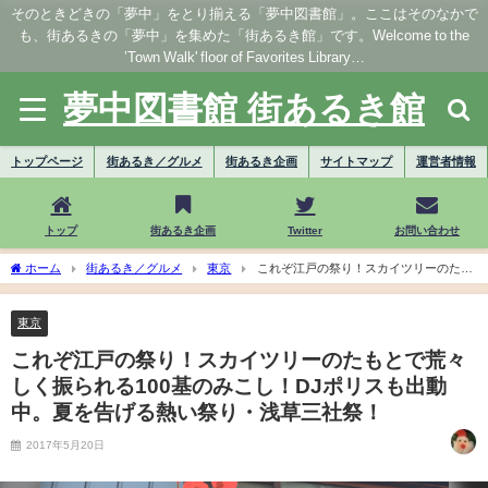
そのときどきの「夢中」をとり揃える「夢中図書館」。ここはそのなかで
も、街あるきの「夢中」を集めた「街あるき館」です。Welcome to the
’Town Walk' floor of Favorites Library…
夢中図書館 街あるき館
トップページ
街あるき／グルメ
街あるき企画
サイトマップ
運営者情報
トップ
街あるき企画
Twitter
お問い合わせ
ホーム
街あるき／グルメ
東京
これぞ江戸の祭り！スカイツリーのたも
とで荒々しく振られる100基のみこし！DJポリスも出動中。夏を告げる熱い祭り・浅草
三社祭！
東京
これぞ江戸の祭り！スカイツリーのたもとで荒々
しく振られる100基のみこし！DJポリスも出動
中。夏を告げる熱い祭り・浅草三社祭！
2017年5月20日