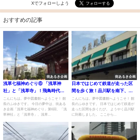
Xでフォローしよう
おすすめの記事
街あるき企画
街あるき企画
浅草七福神めぐり⑥ 「浅草神
日本ではじめて鉄道が走った区
社」と「浅草寺」！飛鳥時代の
間を歩く旅！品川駅を南下、品
ブログに残る三社様の物語
川神社へ
こんにちは。夢中図書館へようこそ！ 館
こんにちは。夢中図書館へようこそ！ 館
長のふゆきです。 今日の夢中は、街ある
長のふゆきです。 日本ではじめて鉄道が
き企画「浅草七福神めぐり」第6回、「浅
走った区間を歩くたび。 ようやく品川駅
草神社」と「浅草寺」、浅草...
に到着しました。 ここから...