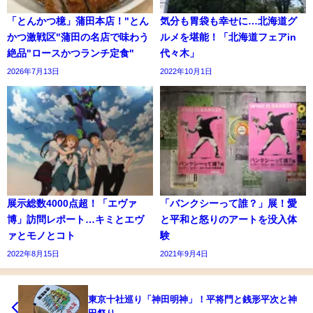
「とんかつ檍」蒲田本店！"とん
気分も胃袋も幸せに…北海道グ
かつ激戦区"蒲田の名店で味わう
ルメを堪能！「北海道フェアin
絶品"ロースかつランチ定食"
代々木」
2026年7月13日
2022年10月1日
展示総数4000点超！「エヴァ
「バンクシーって誰？」展！愛
博」訪問レポート…キミとエヴ
と平和と怒りのアートを没入体
ァとモノとコト
験
2022年8月15日
2021年9月4日
東京十社巡り「神田明神」！平将門と銭形平次と神