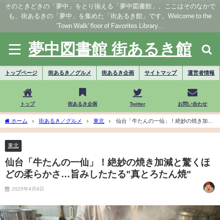
そのときどきの「夢中」をとり揃える「夢中図書館」。ここはそのなかで
も、街あるきの「夢中」を集めた「街あるき館」です。Welcome to the
’Town Walk' floor of Favorites Library…
夢中図書館 街あるき館
トップページ
街あるき／グルメ
街あるき企画
サイトマップ
運営者情報
トップ
街あるき企画
Twitter
お問い合わせ
ホーム
街あるき／グルメ
東北
仙台「牛たんの一仙」！絶妙の焼き加減
と驚くほどの柔らかさ…旨みしたたる"真とろたん焼"
東北
仙台「牛たんの一仙」！絶妙の焼き加減と驚くほ
どの柔らかさ…旨みしたたる"真とろたん焼"
2025年4月9日