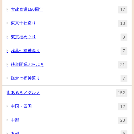
大政奉還150周年
17
東京十社巡り
13
東京福めぐり
9
浅草七福神巡り
7
鉄道開業ぶら歩き
21
鎌倉七福神巡り
7
街あるき／グルメ
152
中国・四国
12
中部
20
九州
8