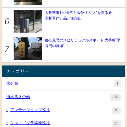
大政奉還150周年！ゆかりの”人”を巡る旅
高杉晋作と品川御殿山
都心最恐のスピリチュアルスポット 大手町”平
将門の首塚”
カテゴリー
未分類
1
街あるき企画
134
アンテナショップ巡り
36
シン・ゴジラ爆地巡礼
25