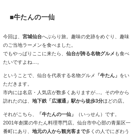
■牛たんの一仙
今回は、
宮城仙台
へぶらり旅。趣味の史跡をめぐり、趣味
のご当地ラーメンを食べました。
でもやっぱりここに来たら、
仙台が誇る名物グルメ
も食べ
たいですよね…。
ということで、仙台を代表する名物グルメ
「牛たん」
をい
ただきます。
市内には名店・人気店が数多くありますが…。その中から
訪れたのは、
地下鉄「広瀬通」駅から徒歩3分
ほどの店。
それがこちら、
「牛たんの一仙」
（いっせん）です。
2001年創業の牛たん料理専門店。仙台市中心部の青葉区一
番町にあり、
地元の人から観光客まで
多くの人でにぎわう