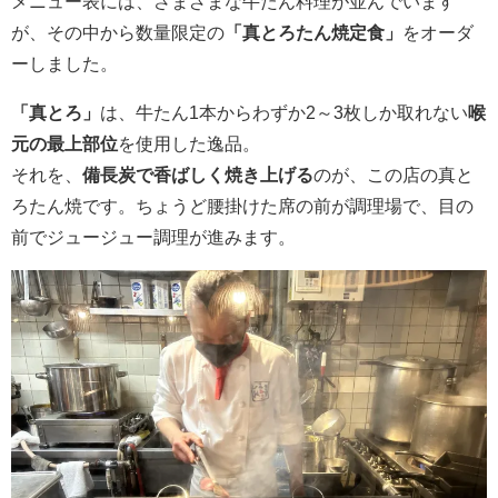
メニュー表には、さまざまな牛たん料理が並んでいます
が、その中から数量限定の
「真とろたん焼定食」
をオーダ
ーしました。
「真とろ」
は、牛たん1本からわずか2～3枚しか取れない
喉
元の最上部位
を使用した逸品。
それを、
備長炭で香ばしく焼き上げる
のが、この店の真と
ろたん焼です。ちょうど腰掛けた席の前が調理場で、目の
前でジュージュー調理が進みます。