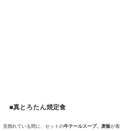
■真とろたん焼定食
見惚れている間に、セットの
牛テールスープ、麦飯
が着