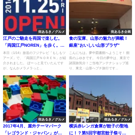
街あるき／グルメ
街あるき企画
江戸のご馳走を両国で楽しむ。
食の宝庫、山形の魅力が満載！
「両国江戸NOREN」を歩く。
銀座”おいしい山形プラザ”
Remastered！
本日（1/14）放送のフジテレビ「もしもツ
こんにちは。夢中図書館へようこそ！ 館
アーズ」で、「両国江戸ＮＯＲＥＮ」が紹
長のふゆきです。 今日の夢中は、東京で
介されました。 ぼーっと見ていたんです
諸国旅気分！ご当地アンテナショップ巡
が、なんかメラメラっと...
り、東北・山形へプチ旅行です...
街あるき／グルメ
街あるき／グルメ
2017年4月、屋外テーマパーク
横浜赤レンガ倉庫が餃子の聖地
「レゴランド・ジャパン」が誕
に！？第5回宇都宮餃子祭り