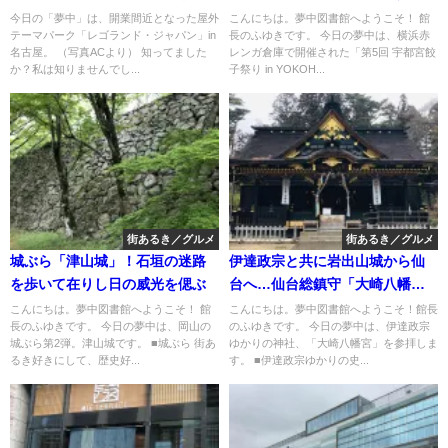
生する！場所は家族力の高い名
inYOKOHAMA
今日の「夢中」は、開業間近となった屋外
こんにちは。夢中図書館へようこそ！ 館
テーマパーク「レゴランド・ジャパン」in
長のふゆきです。 今日の夢中は、横浜赤
古屋！1700万個のレゴブロック
名古屋。 （写真ACより） 知ってました
レンガ倉庫で開催された「第5回 宇都宮餃
がつくる世界観って…！？
か？私は知りませんでし...
子祭り in YOKOH...
街あるき／グルメ
街あるき／グルメ
城ぶら「津山城」！石垣の迷路
伊達政宗と共に岩出山城から仙
を歩いて在りし日の威光を偲ぶ
台へ…仙台総鎮守「大崎八幡
宮」
こんにちは。夢中図書館へようこそ！ 館
こんにちは。夢中図書館へようこそ！館長
長のふゆきです。 今日の夢中は、岡山の
のふゆきです。 今日の夢中は、伊達政宗
城ぶら第2弾。津山城です。 ■城ぶら 街あ
ゆかりの神社、「大崎八幡宮」を参拝しま
るき好きにして、歴史好...
す。 ■伊達政宗ゆかりの史...