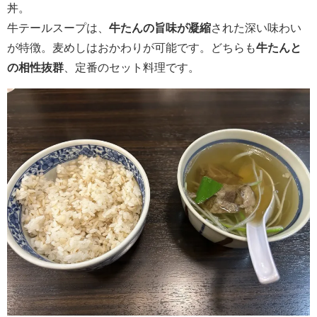
丼。
牛テールスープは、
牛たんの旨味が凝縮
された深い味わい
が特徴。麦めしはおかわりが可能です。どちらも
牛たんと
の相性抜群
、定番のセット料理です。