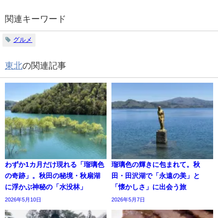
関連キーワード
グルメ
東北
の関連記事
わずか1カ月だけ現れる「瑠璃色
瑠璃色の輝きに包まれて。秋
の奇跡」。秋田の秘境・秋扇湖
田・田沢湖で「永遠の美」と
に浮かぶ神秘の「水没林」
「懐かしさ」に出会う旅
2026年5月10日
2026年5月7日