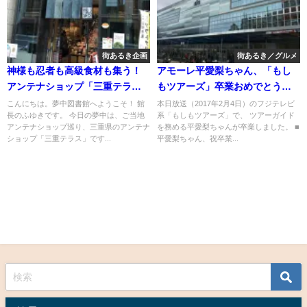
街あるき企画
街あるき／グルメ
神様も忍者も高級食材も集う！
アモーレ平愛梨ちゃん、「もし
アンテナショップ「三重テラ
もツアーズ」卒業おめでとう！
ス」
最後のロケ地、日本のイタリア
こんにちは。夢中図書館へようこそ！ 館
本日放送（2017年2月4日）のフジテレビ
長のふゆきです。 今日の夢中は、ご当地
系「もしもツアーズ」で、 ツアーガイド
（？）熱海の新施設「ラスカ熱
アンテナショップ巡り、三重県のアンテナ
を務める平愛梨ちゃんが卒業しました。 ■
海」をいま一度！Remastered！
ショップ「三重テラス」です...
平愛梨ちゃん、祝卒業...