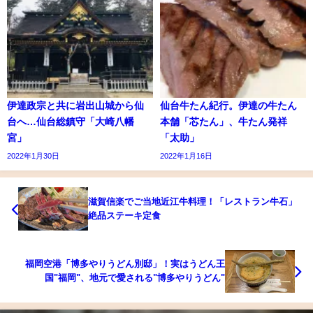
伊達政宗と共に岩出山城から仙
仙台牛たん紀行。伊達の牛たん
台へ…仙台総鎮守「大崎八幡
本舗「芯たん」、牛たん発祥
宮」
「太助」
2022年1月30日
2022年1月16日
滋賀信楽でご当地近江牛料理！「レストラン牛石」
絶品ステーキ定食
福岡空港「博多やりうどん別邸」！実はうどん王
国"福岡"、地元で愛される"博多やりうどん"