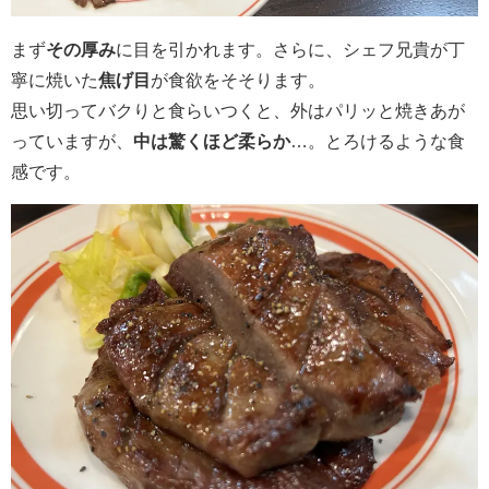
まず
その厚み
に目を引かれます。さらに、シェフ兄貴が丁
寧に焼いた
焦げ目
が食欲をそそります。
思い切ってバクりと食らいつくと、外はパリッと焼きあが
っていますが、
中は驚くほど柔らか
…。とろけるような食
感です。