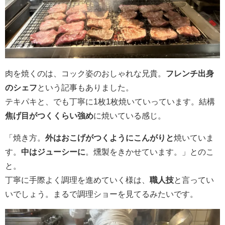
肉を焼くのは、コック姿のおしゃれな兄貴。
フレンチ出身
のシェフ
という記事もありました。
テキパキと、でも丁寧に1枚1枚焼いていっています。結構
焦げ目がつくくらい強め
に焼いている感じ。
「焼き方。
外はおこげがつくようにこんがりと
焼いていま
す。
中はジューシーに
。燻製をきかせています。」とのこ
と。
丁寧に手際よく調理を進めていく様は、
職人技
と言ってい
いでしょう。まるで調理ショーを見てるみたいです。