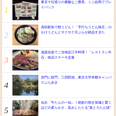
東京十社巡りの素敵なご褒美、ミニ絵馬でプレ
イバック
高松駅前で朝うどん！「手打ちうどん味庄」の
かけうどんとサクサク天ぷらが絶品すぎた
滋賀信楽でご当地近江牛料理！「レストラン牛
石」絶品ステーキ定食
赤門に鉄門、三四郎池…東京大学本郷キャンパ
スぶら歩き
仙台「牛たんの一仙」！絶妙の焼き加減と驚く
ほどの柔らかさ…旨みしたたる"真とろたん焼"