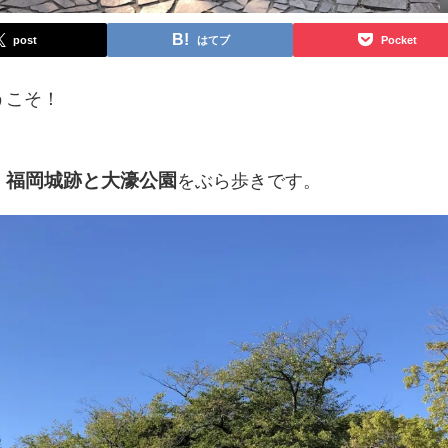
post
はてブ
Pocket
うこそ！
福岡城跡と大濠公園
、
をぶら歩きです。