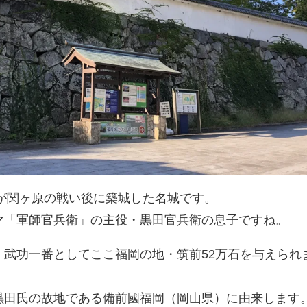
が関ヶ原の戦い後に築城した名城です。
マ「軍師官兵衛」の主役・黒田官兵衛の息子ですね。
、武功一番としてここ福岡の地・筑前52万石を与えられ
黒田氏の故地である備前國福岡（岡山県）に由来します