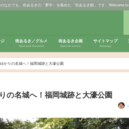
の「夢中」を集めた「街あるき館」です。Welcome to the ’Town Walk' f
ージ
街あるき／グルメ
街あるき企画
サイトマップ
Spot and Gourmet
Special series
Sitemap
ゆかりの名城へ！福岡城跡と大濠公園
りの名城へ！福岡城跡と大濠公園