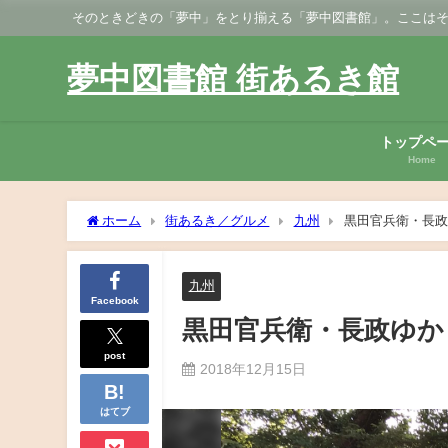
そのときどきの「夢中」をとり揃える「夢中図書館」。ここはそのなかでも、街あるき
夢中図書館 街あるき館
トップペ
Home
ホーム
街あるき／グルメ
九州
黒田官兵衛・長政
九州
Facebook
黒田官兵衛・長政ゆか
post
2018年12月15日
はてブ