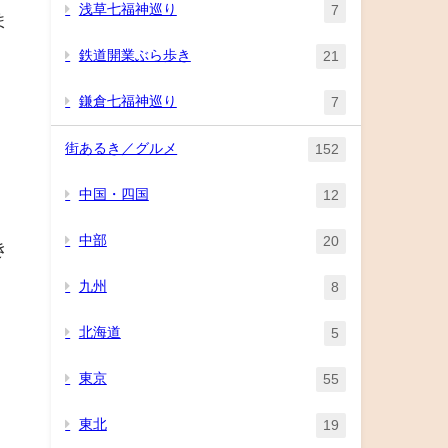
浅草七福神巡り
7
ま
鉄道開業ぶら歩き
21
鎌倉七福神巡り
7
街あるき／グルメ
152
中国・四国
12
中部
20
き
九州
8
北海道
5
東京
55
東北
19