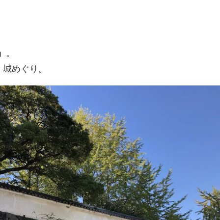
」
。
、城めぐり。