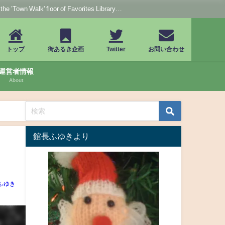
loor of Favorites Library…
トップ
街あるき企画
Twitter
お問い合わせ
運営者情報
About
館長ふゆきより
ふゆき