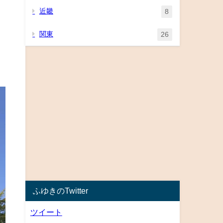
近畿
8
関東
26
ふゆきのTwitter
ツイート