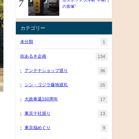
ルスポット 大手町”平将門
の首塚”
カテゴリー
未分類
1
街あるき企画
134
アンテナショップ巡り
36
シン・ゴジラ爆地巡礼
25
大政奉還150周年
17
東京十社巡り
13
東京福めぐり
9