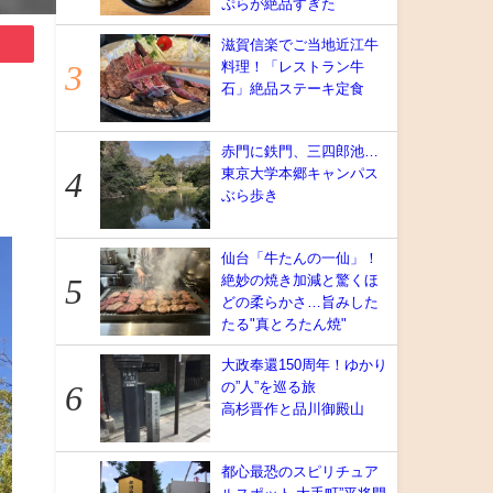
ぷらが絶品すぎた
滋賀信楽でご当地近江牛
料理！「レストラン牛
石」絶品ステーキ定食
赤門に鉄門、三四郎池…
東京大学本郷キャンパス
ぶら歩き
仙台「牛たんの一仙」！
絶妙の焼き加減と驚くほ
どの柔らかさ…旨みした
たる"真とろたん焼"
大政奉還150周年！ゆかり
の”人”を巡る旅
高杉晋作と品川御殿山
都心最恐のスピリチュア