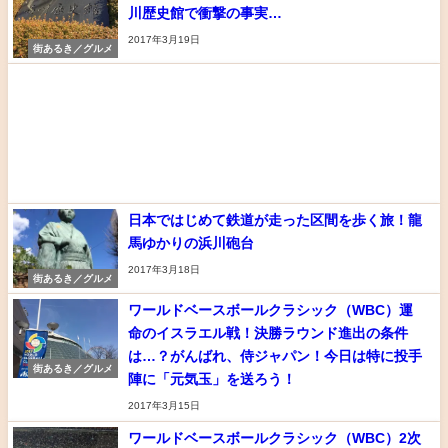
川歴史館で衝撃の事実…
2017年3月19日
街あるき／グルメ
日本ではじめて鉄道が走った区間を歩く旅！龍
馬ゆかりの浜川砲台
2017年3月18日
街あるき／グルメ
ワールドベースボールクラシック（WBC）運
命のイスラエル戦！決勝ラウンド進出の条件
は…？がんばれ、侍ジャパン！今日は特に投手
街あるき／グルメ
陣に「元気玉」を送ろう！
2017年3月15日
ワールドベースボールクラシック（WBC）2次