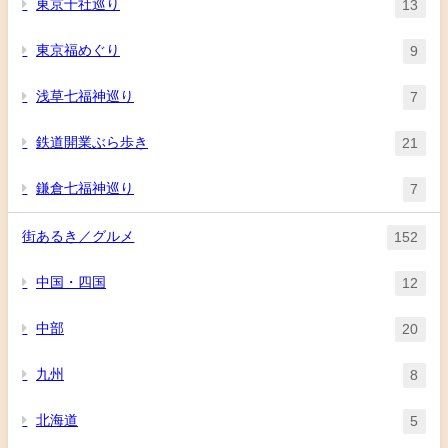
東京十社巡り
13
東京福めぐり
9
浅草七福神巡り
7
鉄道開業ぶら歩き
21
鎌倉七福神巡り
7
街あるき／グルメ
152
中国・四国
12
中部
20
九州
8
北海道
5