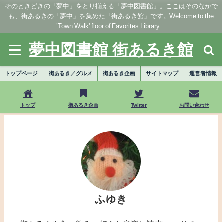
そのときどきの「夢中」をとり揃える「夢中図書館」。ここはそのなかで
も、街あるきの「夢中」を集めた「街あるき館」です。Welcome to the
’Town Walk' floor of Favorites Library…
夢中図書館 街あるき館
トップページ
街あるき／グルメ
街あるき企画
サイトマップ
運営者情報
トップ
街あるき企画
Twitter
お問い合わせ
ふゆき