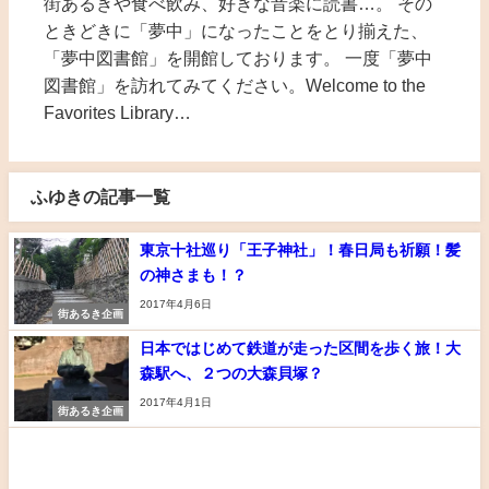
街あるきや食べ飲み、好きな音楽に読書…。 その
ときどきに「夢中」になったことをとり揃えた、
「夢中図書館」を開館しております。 一度「夢中
図書館」を訪れてみてください。Welcome to the
Favorites Library…
ふゆきの記事一覧
東京十社巡り「王子神社」！春日局も祈願！髪
の神さまも！？
2017年4月6日
街あるき企画
日本ではじめて鉄道が走った区間を歩く旅！大
森駅へ、２つの大森貝塚？
2017年4月1日
街あるき企画