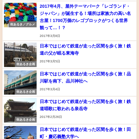
2017年4月、屋外テーマパーク「レゴランド・
ジャパン」が誕生する！場所は家族力の高い名
古屋！1700万個のレゴブロックがつくる世界
街あるき／グルメ
観って…！？
2017年3月8日
日本ではじめて鉄道が走った区間を歩く旅！鉄
道の父が眠る東海寺
2017年3月5日
街あるき企画
日本ではじめて鉄道が走った区間を歩く旅！品
川駅を南下、品川神社へ
2017年3月4日
街あるき企画
日本ではじめて鉄道が走った区間を歩く旅！鉄
道唱歌に歌われる泉岳寺
2017年2月26日
街あるき企画
日本ではじめて鉄道が走った区間を歩く旅！田
町・慶応義塾大学へ