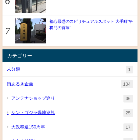
都心最恐のスピリチュアルスポット 大手町”平
将門の首塚”
カテゴリー
未分類
1
街あるき企画
134
アンテナショップ巡り
36
シン・ゴジラ爆地巡礼
25
大政奉還150周年
17