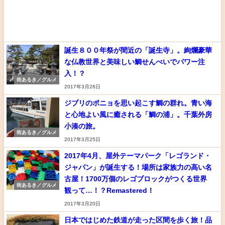
誕生８００年祭が間近の「誕生寺」。絢爛豪華
な仏教世界と美味しい鯛せんべいでパワー注
入！？
街あるき／グルメ
2017年3月26日
ジブリのポニョを思い起こす鯛の群れ。青い海
と心地よい風に癒される「鯛の浦」。千葉外房
小湊の旅。
街あるき／グルメ
2017年3月25日
2017年4月、屋外テーマパーク「レゴランド・
ジャパン」が誕生する！場所は家族力の高い名
古屋！1700万個のレゴブロックがつくる世界
街あるき／グルメ
観って…！？Remastered！
2017年3月20日
日本ではじめた鉄道が走った区間を歩く旅！品