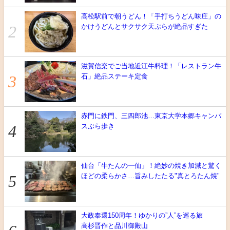
高松駅前で朝うどん！「手打ちうどん味庄」の
かけうどんとサクサク天ぷらが絶品すぎた
滋賀信楽でご当地近江牛料理！「レストラン牛
石」絶品ステーキ定食
赤門に鉄門、三四郎池…東京大学本郷キャンパ
スぶら歩き
仙台「牛たんの一仙」！絶妙の焼き加減と驚く
ほどの柔らかさ…旨みしたたる"真とろたん焼"
大政奉還150周年！ゆかりの”人”を巡る旅
高杉晋作と品川御殿山