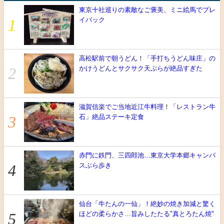
東京十社巡りの素敵なご褒美、ミニ絵馬でプレ
イバック
高松駅前で朝うどん！「手打ちうどん味庄」の
かけうどんとサクサク天ぷらが絶品すぎた
滋賀信楽でご当地近江牛料理！「レストラン牛
石」絶品ステーキ定食
赤門に鉄門、三四郎池…東京大学本郷キャンパ
スぶら歩き
仙台「牛たんの一仙」！絶妙の焼き加減と驚く
ほどの柔らかさ…旨みしたたる"真とろたん焼"