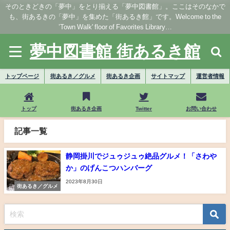
そのときどきの「夢中」をとり揃える「夢中図書館」。ここはそのなかで
も、街あるきの「夢中」を集めた「街あるき館」です。Welcome to the
’Town Walk' floor of Favorites Library…
夢中図書館 街あるき館
トップページ
街あるき／グルメ
街あるき企画
サイトマップ
運営者情報
トップ
街あるき企画
Twitter
お問い合わせ
記事一覧
静岡掛川でジュゥジュゥ絶品グルメ！「さわや
か」のげんこつハンバーグ
2023年8月30日
街あるき／グルメ