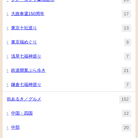
大政奉還150周年
17
東京十社巡り
13
東京福めぐり
9
浅草七福神巡り
7
鉄道開業ぶら歩き
21
鎌倉七福神巡り
7
街あるき／グルメ
152
中国・四国
12
中部
20