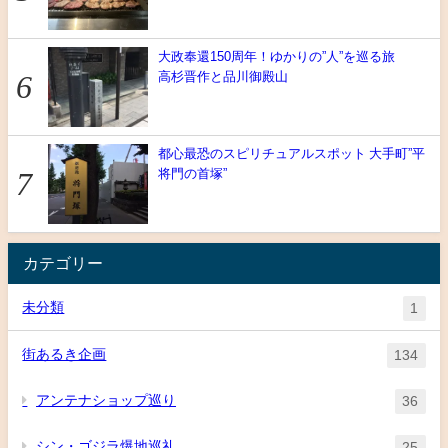
大政奉還150周年！ゆかりの”人”を巡る旅
高杉晋作と品川御殿山
都心最恐のスピリチュアルスポット 大手町”平
将門の首塚”
カテゴリー
未分類
1
街あるき企画
134
アンテナショップ巡り
36
シン・ゴジラ爆地巡礼
25